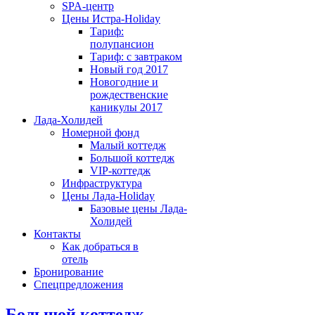
SPA-центр
Цены Истра-Holiday
Тариф:
полупансион
Тариф: с завтраком
Новый год 2017
Новогодние и
рождественские
каникулы 2017
Лада-Холидей
Номерной фонд
Малый коттедж
Большой коттедж
VIP-коттедж
Инфраструктура
Цены Лада-Holiday
Базовые цены Лада-
Холидей
Контакты
Как добраться в
отель
Бронирование
Спецпредложения
Большой коттедж