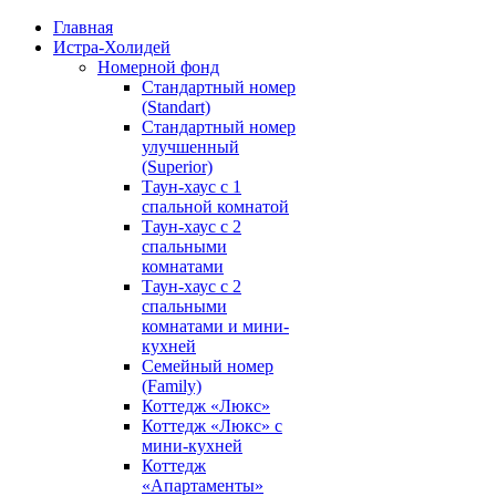
Главная
Истра-Холидей
Номерной фонд
Стандартный номер
(Standart)
Стандартный номер
улучшенный
(Superior)
Таун-хаус с 1
спальной комнатой
Таун-хаус с 2
спальными
комнатами
Таун-хаус с 2
спальными
комнатами и мини-
кухней
Семейный номер
(Family)
Коттедж «Люкс»
Коттедж «Люкс» с
мини-кухней
Коттедж
«Апартаменты»